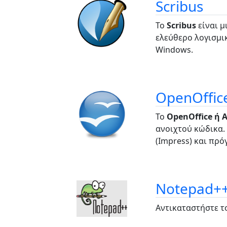
Scribus
Το
Scribus
είναι μ
ελεύθερο λογισμικ
Windows.
OpenOffic
Το
OpenOffice ή 
ανοιχτού κώδικα.
(Ιmpress) και πρό
Notepad+
Αντικαταστήστε τ