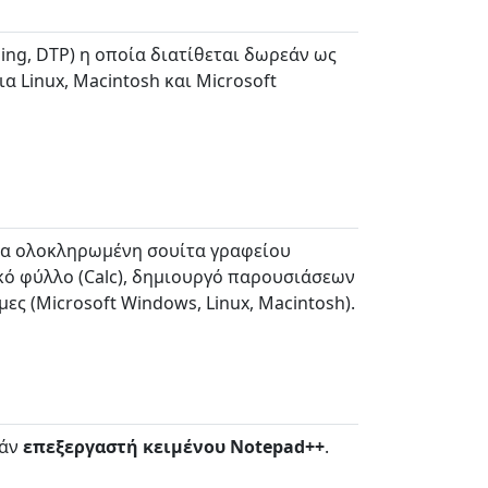
ing, DTP) η οποία διατίθεται δωρεάν ως
α Linux, Macintosh και Microsoft
μία ολοκληρωμένη σουίτα γραφείου
ικό φύλλο (Calc), δημιουργό παρουσιάσεων
ες (Microsoft Windows, Linux, Μacintosh).
εάν
επεξεργαστή κειμένου Notepad++
.